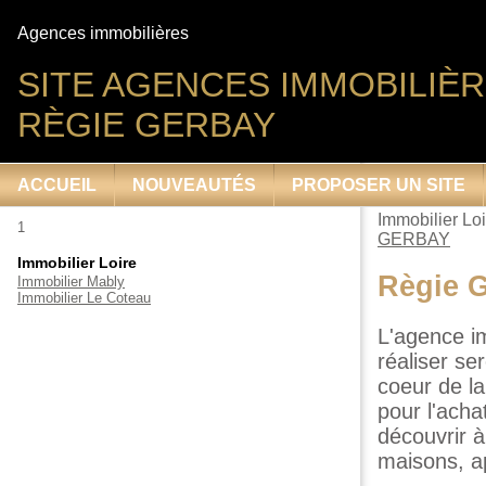
Agences immobilières
SITE AGENCES IMMOBILIÈR
RÈGIE GERBAY
ACCUEIL
NOUVEAUTÉS
PROPOSER UN SITE
Immobilier Loi
1
GERBAY
Immobilier Loire
Règie 
Immobilier Mably
Immobilier Le Coteau
L'agence i
réaliser se
coeur de la
pour l'acha
découvrir 
maisons, a