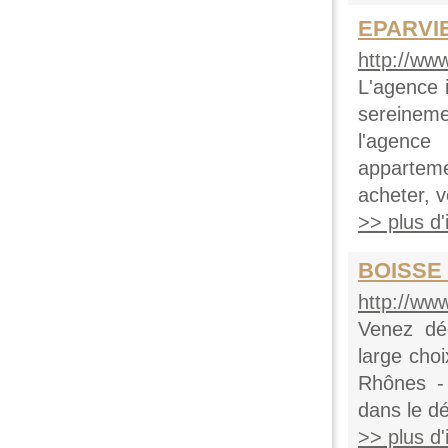
EPARVI
http://w
L'agence 
sereineme
l'agence
apparteme
acheter, v
>> plus d'i
BOISSE 
http://ww
Venez dé
large cho
Rhônes - 
dans le dé
>> plus d'i