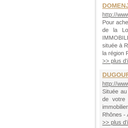
DOMENJ
http://ww
Pour ache
de la Lo
IMMOBIL
située à 
la région 
>> plus d'i
DUGOUR
http://ww
Située a
de votre 
immobili
Rhônes - 
>> plus d'i