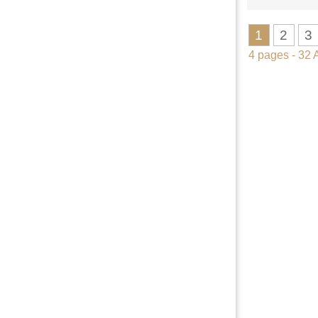
1
2
3
4 pages - 32