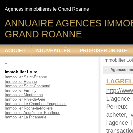
Agences immobilières le Grand Roanne
ANNUAIRE AGENCES IMMOB
GRAND ROANNE
ACCUEIL
NOUVEAUTÉS
PROPOSER UN SITE
Immobilier Loi
1
Agences imm
Immobilier Loire
Immobilier Saint-Étienne
LAGRELL
Immobilier Roanne
Immobilier Saint-Chamond
http://www
Immobilier Firminy
Immobilier Montbrison
L'agence
Immobilier Rive-de-Gier
Immobilier Le Chambon-Feugerolles
Perreux,
Immobilier Roche-la-Molière
Immobilier Andrézieux-Bouthéon
acheter, 
Immobilier La Ricamarie
l'agence
transactio