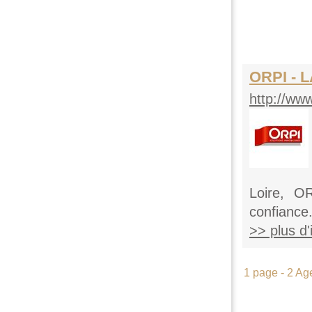
ORPI - 
http://www
Loire, O
confiance.
>> plus d'i
1 page - 2 Ag