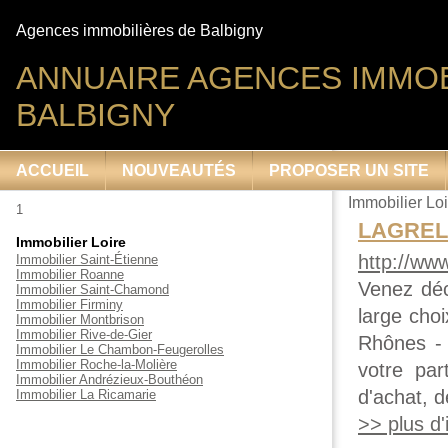
Agences immobilières de Balbigny
ANNUAIRE AGENCES IMMOB
BALBIGNY
ACCUEIL
NOUVEAUTÉS
PROPOSER UN SITE
Immobilier Loi
1
LAGRELL
Immobilier Loire
http://www
Immobilier Saint-Étienne
Immobilier Roanne
Venez dé
Immobilier Saint-Chamond
Immobilier Firminy
large cho
Immobilier Montbrison
Immobilier Rive-de-Gier
Rhônes -
Immobilier Le Chambon-Feugerolles
Immobilier Roche-la-Molière
votre par
Immobilier Andrézieux-Bouthéon
d'achat, d
Immobilier La Ricamarie
>> plus d'i